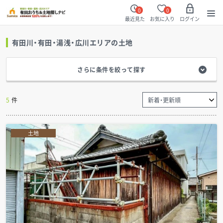
0
0
最近見た
お気に入り
ログイン
有田川・有田・湯浅・広川エリア
の土地
さらに条件を絞って探す
5
件
土地