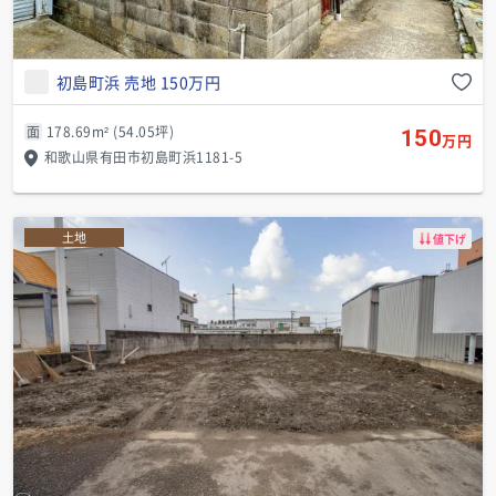
初島町浜 売地 150万円
面
178.69m² (54.05坪)
150
万円
和歌山県有田市初島町浜1181-5
土地
値下げ